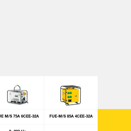
UE M/S 75A 6CEE-32A
FUE-M/S 85A 4CEE-32A