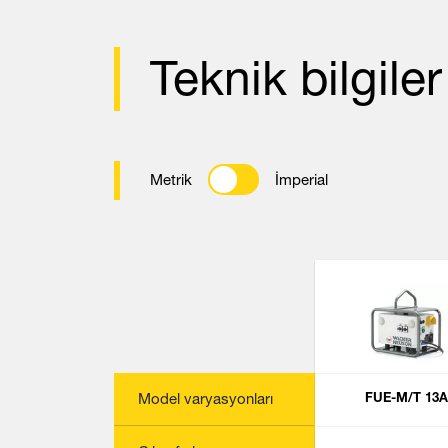
Teknik bilgiler
Metrik
İmperial
Model varyasyonları
FUE-M/T 13A