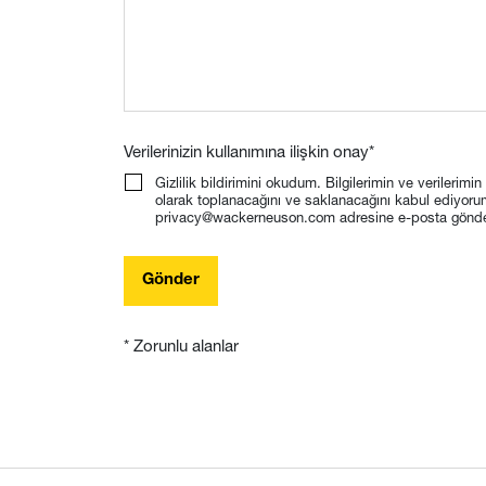
Verilerinizin kullanımına ilişkin onay
*
Gizlilik bildirimini okudum. Bilgilerimin ve verilerimi
olarak toplanacağını ve saklanacağını kabul ediyoru
privacy@wackerneuson.com adresine e-posta gönderer
Gönder
* Zorunlu alanlar