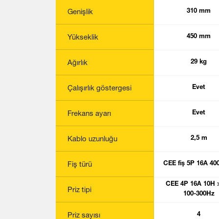
Genişlik
310 mm
Yükseklik
450 mm
Ağırlık
29 kg
Çalışırlık göstergesi
Evet
Frekans ayarı
Evet
Kablo uzunluğu
2,5 m
Fiş türü
CEE fiş 5P 16A 40
CEE 4P 16A 10H 
Priz tipi
100-300Hz
Priz sayısı
4