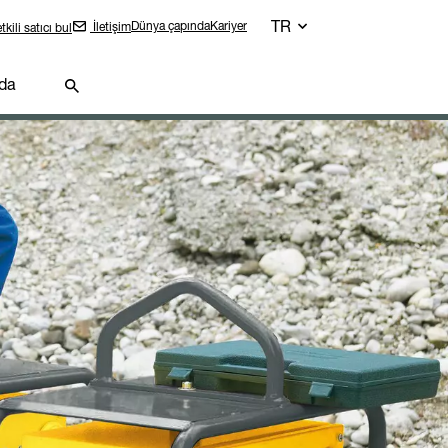
TR
Dünya çapında
Kariyer
İletişim
tkili satıcı bul
da