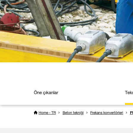
Öne çıkanlar
Tekn
Home - TR
Beton tekniği
Frekans konvertörleri
F