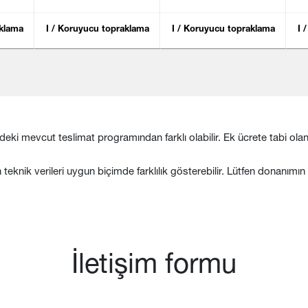
aklama
I / Koruyucu topraklama
I / Koruyucu topraklama
I 
deki mevcut teslimat programından farklı olabilir. Ek ücrete tabi olan i
n teknik verileri uygun biçimde farklılık gösterebilir. Lütfen donanımı
İletişim formu