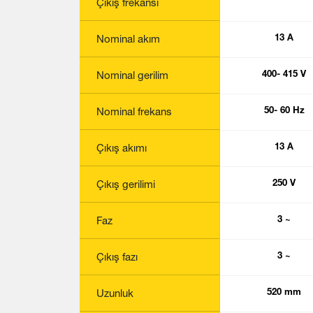
Çıkış frekansı
Nominal akım
13 A
Nominal gerilim
400- 415 V
Nominal frekans
50- 60 Hz
Çıkış akımı
13 A
Çıkış gerilimi
250 V
Faz
3 ~
Çıkış fazı
3 ~
Uzunluk
520 mm