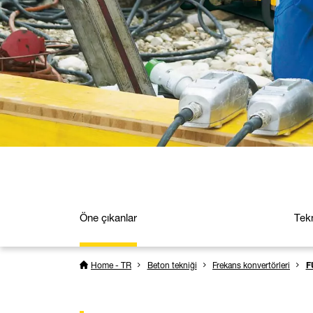
Öne çıkanlar
Tekn
Home - TR
Beton tekniği
Frekans konvertörleri
F