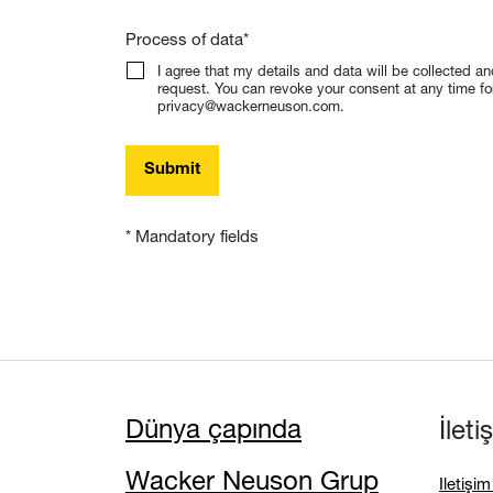
Process of data
*
I agree that my details and data will be collected a
request. You can revoke your consent at any time for 
privacy@wackerneuson.com.
Submit
* Mandatory fields
Dünya çapında
İlet
Wacker Neuson Grup
Iletişi