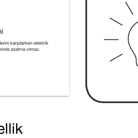
mi
rini karşılarken elektrik
iminde azalma olmaz.
llik