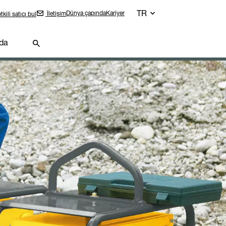
TR
Dünya çapında
Kariyer
İletişim
tkili satıcı bul
da