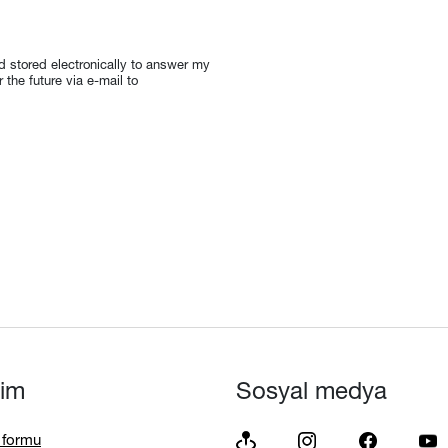
nd stored electronically to answer my
the future via e-mail to
işim
Sosyal medya
m formu