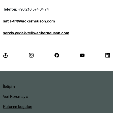
+90 216 574 04 74
Telefon:
satis-tr@wackerneuson.com
servis.yedek-tr@wackerneuson.com
İletişim
Veri Korumayla
Kullanım koşulları