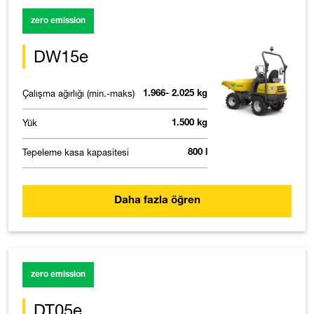
zero emission
DW15e
Çalışma ağırlığı (min.-maks)
1.966- 2.025 kg
Yük
1.500 kg
Tepeleme kasa kapasitesi
800 l
Daha fazla öğren
zero emission
DT05e