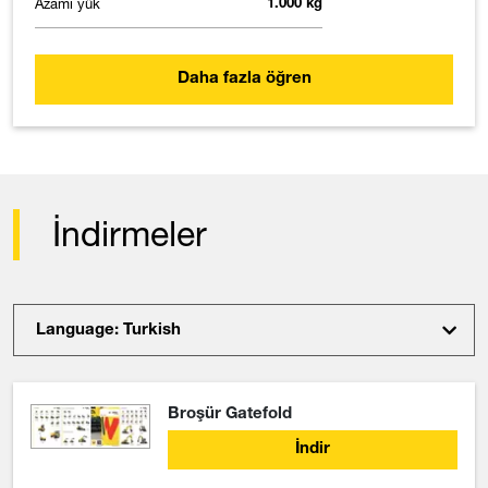
Azami yük
1.000 kg
Daha fazla öğren
İndirmeler
Language: Turkish
Broşür Gatefold
İndir