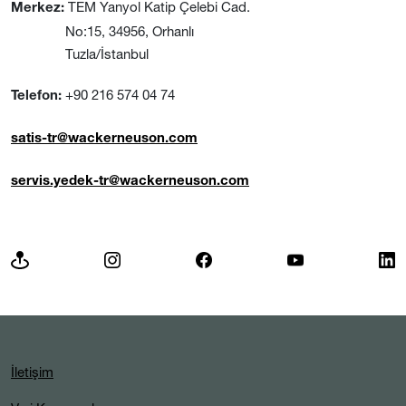
TEM Yanyol Katip Çelebi Cad.
Merkez:
No:15, 34956, Orhanlı
Tuzla/İstanbul
+90 216 574 04 74
Telefon:
satis-tr@wackerneuson.com
servis.yedek-tr@wackerneuson.com
İletişim