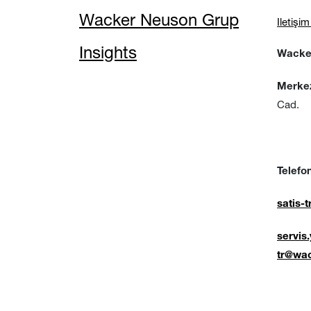
Wacker Neuson Grup
Iletişi
Insights
Wacker
Merke
Cad.
No:15
Tuzl
Telefon
satis
servis
tr@wa