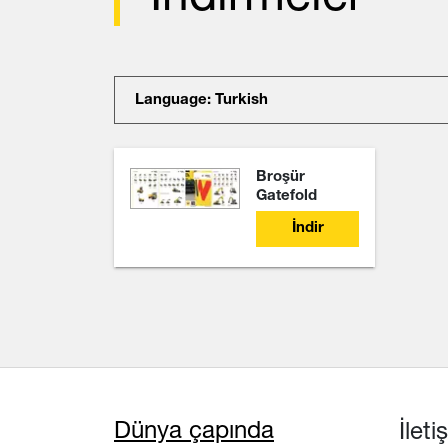
Language: Turkish
Broşür
Gatefold
İndir
Dünya çapında
İlet