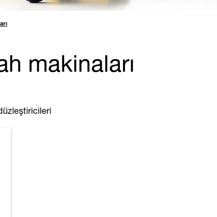
arı
dah makinaları
zleştiricileri