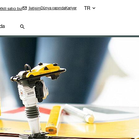
TR
Dünya çapında
Kariyer
İletişim
tkili satıcı bul
da