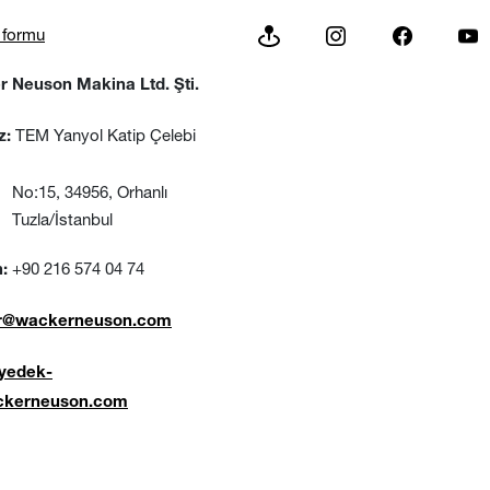
m formu
 Neuson Makina Ltd. Şti.
TEM Yanyol Katip Çelebi
z:
, 34956, Orhanlı
a/İstanbul
+90 216 574 04 74
:
-tr@wackerneuson.com
.yedek-
ckerneuson.com