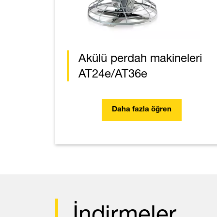
Akülü perdah makineleri
AT24e/AT36e
Daha fazla öğren
İndirmeler