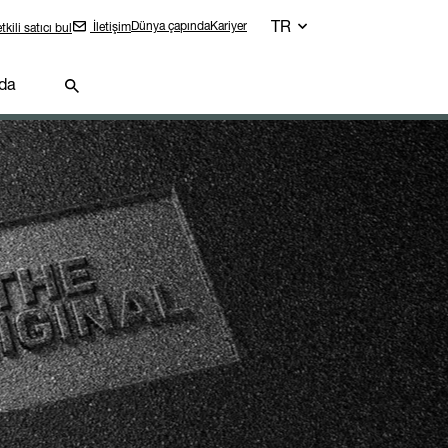
TR
Dünya çapında
Kariyer
İletişim
tkili satıcı bul
da