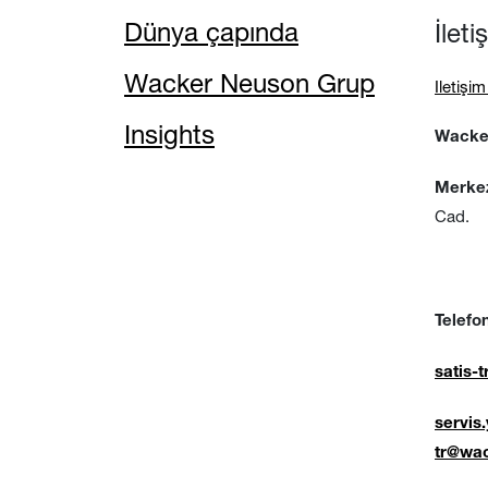
Dünya çapında
İlet
Wacker Neuson Grup
Iletişi
Insights
Wacker
Merke
Cad.
No:15
Tuzl
Telefon
satis
servis
tr@wa