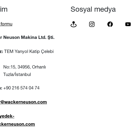
işim
Sosyal medya
m formu
 Neuson Makina Ltd. Şti.
TEM Yanyol Katip Çelebi
z:
, 34956, Orhanlı
a/İstanbul
+90 216 574 04 74
:
-tr@wackerneuson.com
.yedek-
ckerneuson.com