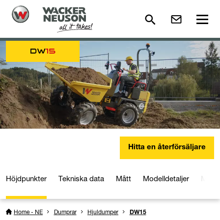
DW
15
Hitta en återförsäljare
Höjdpunkter
Tekniska data
Mått
Modelldetaljer
Medie
Home - NE
Dumprar
Hjuldumper
DW15