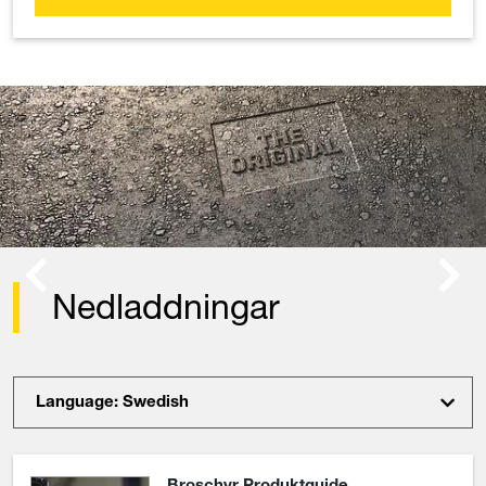
Previous
Next
Det ursprungliga: Våra
stampar
Den första vibratorstampen uppfanns år
1930 av Wacker Neuson - ett äkta origina
Idag kan vi erbjuda ett antal stampar för o