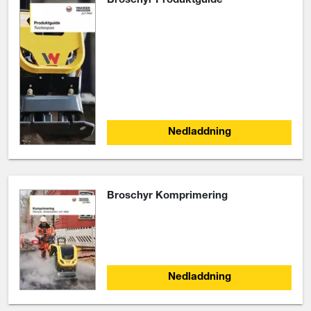
arbetsuppgifter.
Se alla stampar nu
Nedladdningar
Language: Swedish
Broschyr Produktguide