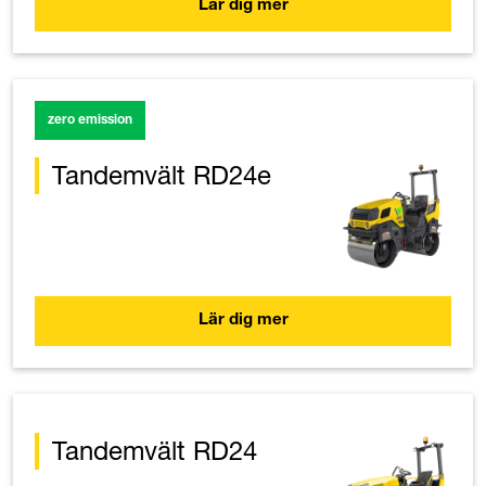
Lär dig mer
zero emission
Tandemvält RD24e
Lär dig mer
Tandemvält RD24