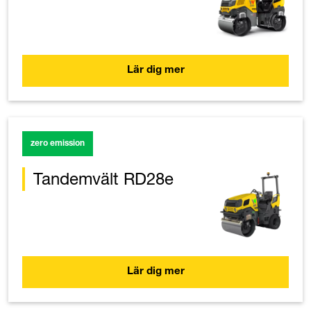
Lär dig mer
zero emission
Tandemvält RD28e
Lär dig mer