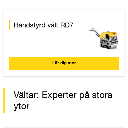
Handstyrd vält RD7
Lär dig mer
Vältar: Experter på stora
ytor