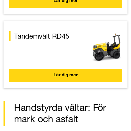
Lär dig mer
Tandemvält RD45
Lär dig mer
Handstyrda vältar: För
mark och asfalt