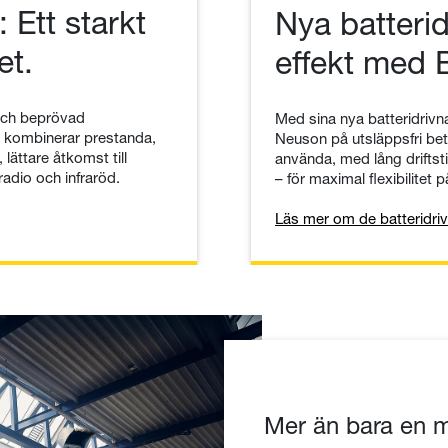
 Ett starkt
Nya batterid
et.
effekt med 
och beprövad
Med sina nya batteridrivna
T kombinerar prestanda,
Neuson på utsläppsfri bet
ättare åtkomst till
använda, med lång drifts
 radio och infraröd.
– för maximal flexibilitet
Läs mer om de batteridriv
Mer än bara en m