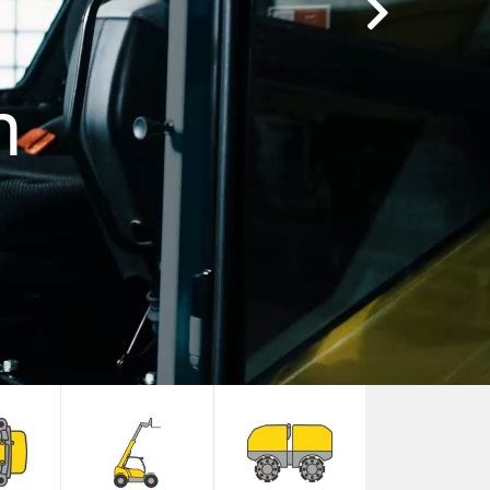
Next
n