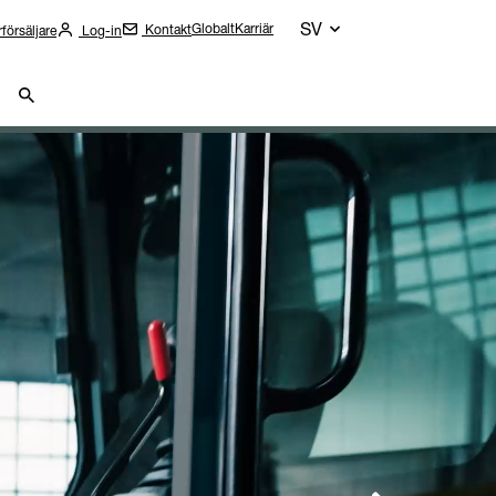
SV
Globalt
Karriär
Kontakt
rförsäljare
Log-in