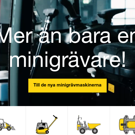
Mer än bara e
minigrävare!
Till de nya minigrävmaskinerna