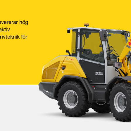
evererar hög
ektiv
ivteknik för