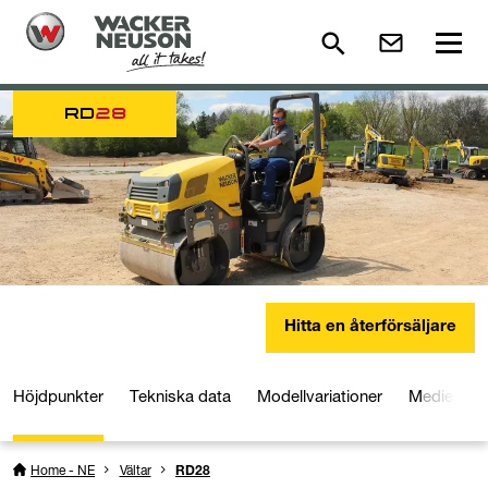
RD
28
Hitta en återförsäljare
Höjdpunkter
Tekniska data
Modellvariationer
Medier och
Home - NE
Vältar
RD28