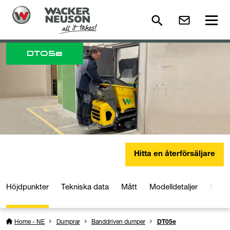
DT
05e
Hitta en återförsäljare
Höjdpunkter
Tekniska data
Mått
Modelldetaljer
Medie
Home - NE
Dumprar
Banddriven dumper
DT05e