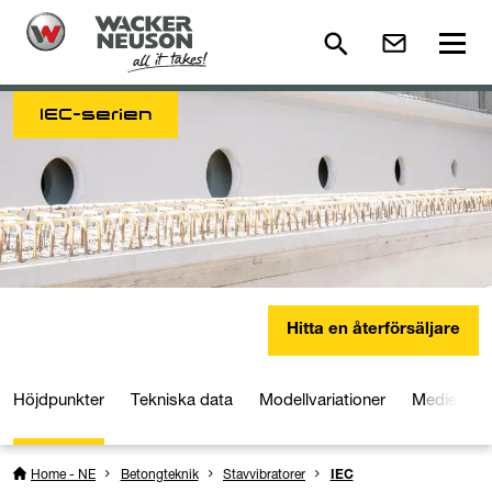
IEC-serien
Hitta en återförsäljare
Höjdpunkter
Tekniska data
Modellvariationer
Medier och
Home - NE
Betongteknik
Stavvibratorer
IEC