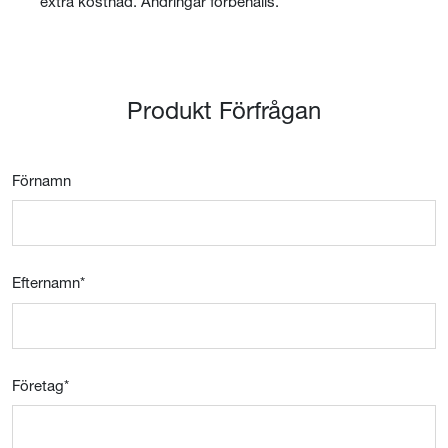
extra kostnad. Ändringar förbehålls.
Produkt Förfrågan
Förnamn
Efternamn
*
Företag
*