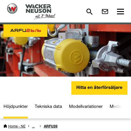
ARFU
26/6
Hitta en återförsäljare
Höjdpunkter
Tekniska data
Modellvariationer
Medier och
Home - NE
...
ARFU26