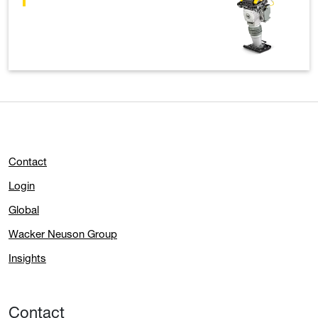
Contact
Login
Global
Wacker Neuson Group
Insights
Contact