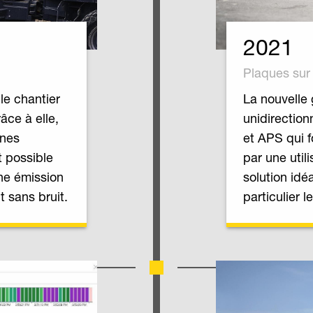
2021
Plaques su
le chantier
La nouvelle
âce à elle,
unidirectio
ines
et APS qui f
t possible
par une util
ne émission
solution idé
 sans bruit.
particulier 