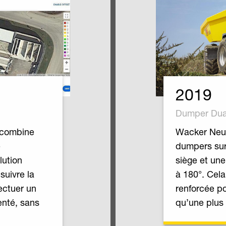
2019
Dumper Dua
Wacker Neus
 combine
dumpers sur
e
siège et un
ution
à 180°. Cela
suivre la
renforcée po
ectuer un
qu’une plus g
enté, sans