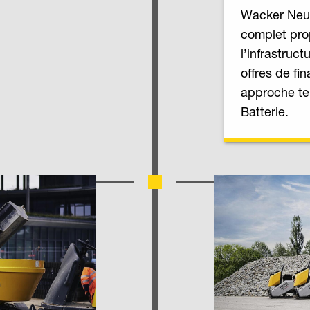
Wacker Neus
complet prop
l’infrastruc
offres de f
approche te
Batterie.