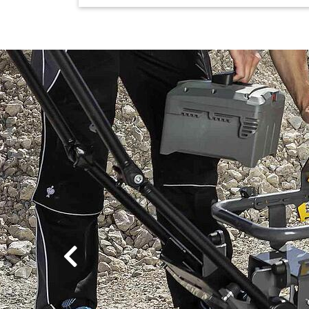
Une batter
d’utilisatio
La batterie BatteryOne p
dans tous les appareils
aussi dans des appareils
derrière ce système de b
Previous
En découvrir davantage