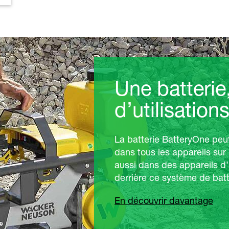
ie, beaucoup
ns.
eut non seulement être utilisée
 sur batterie Wacker Neuson, mais
 d’autres fabricants. L'idée
atterie : une batterie pour tous.