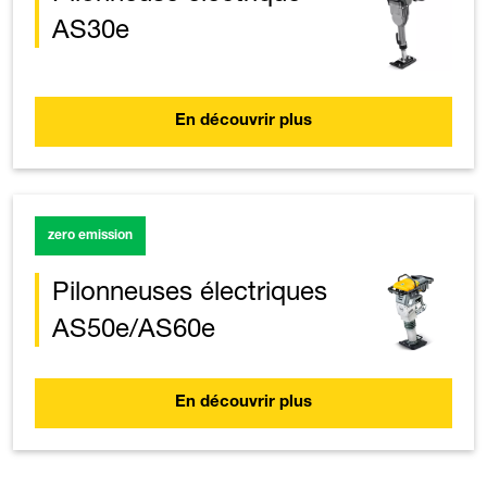
AS30e
En découvrir plus
zero emission
Pilonneuses électriques
AS50e/AS60e
En découvrir plus