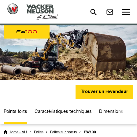
EW
100
Trouver un revendeur
Points forts
Caractéristiques techniques
Dimensions
Mé
Home - AU
Pelles
Pelles sur pneus
EW100