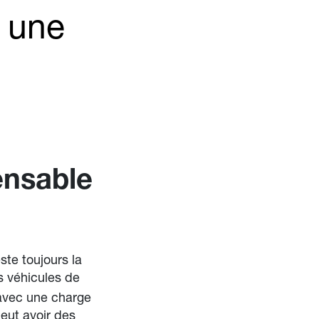
r une
ensable
te toujours la
es véhicules de
avec une charge
eut avoir des