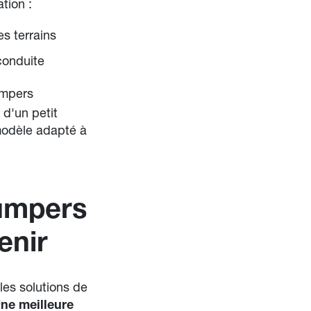
tion :
es terrains
conduite
umpers
d'un petit
 modèle adapté à
dumpers
enir
les solutions de
ne meilleure