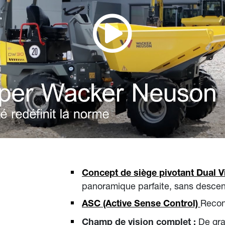
Concept de siège pivotant Dual 
panoramique parfaite, sans descen
Recon
ASC (Active Sense Control)
De gra
Champ de vision complet :