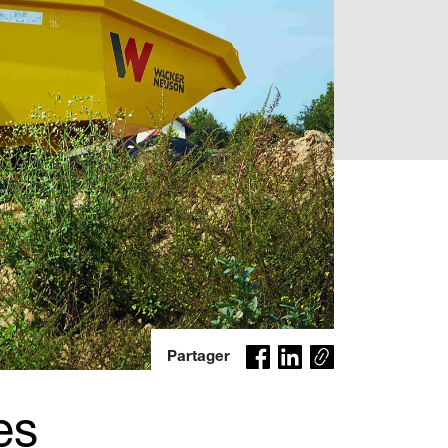
Co
Partager
py
lin
es
k