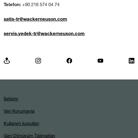
+90 216 574 04 74
Telefon:
satis-tr@wackerneuson.com
servis.yedek-tr@wackerneuson.com
İletişim
Veri Korumayla
Kullanım koşulları
Geri Dönüşüm Talimatları