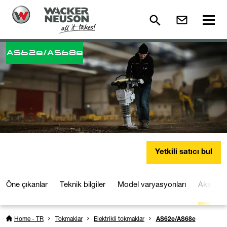
AS62e/AS68e
Yetkili satıcı bul
Öne çıkanlar
Teknik bilgiler
Model varyasyonları
Aksesua
Home - TR
Tokmaklar
Elektrikli tokmaklar
AS62e/AS68e