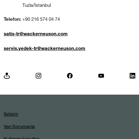
Tuzla/İstanbul
+90 216 574 04 74
Telefon:
satis-tr@wackerneuson.com
servis.yedek-tr@wackerneuson.com
İletişim
Veri Korumayla
Kullanım koşulları