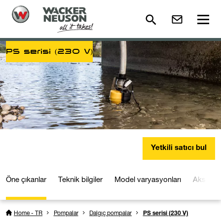
PS serisi (230 V)
Yetkili satıcı bul
Öne çıkanlar
Teknik bilgiler
Model varyasyonları
Aksesua
Home - TR
Pompalar
Dalgıç pompalar
PS serisi (230 V)