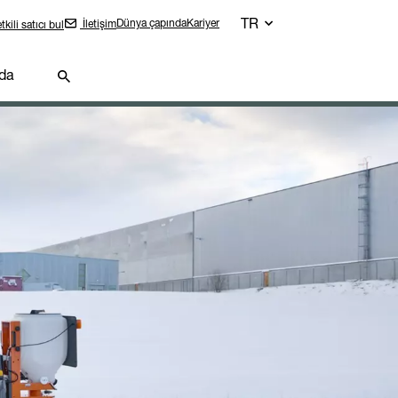
TR
Dünya çapında
Kariyer
İletişim
tkili satıcı bul
da