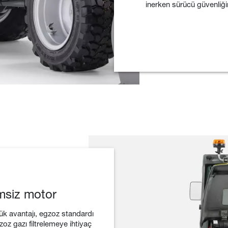
inerken sürücü güvenliğini
emsiz motor
k avantajı, egzoz standardı
oz gazı filtrelemeye ihtiyaç