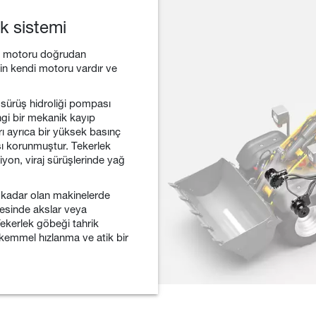
k sistemi
ği motoru doğrudan
eğin kendi motoru vardır ve
 sürüş hidroliği pompası
ngi bir mekanik kayıp
ı ayrıca bir yüksek basınç
şı korunmuştur. Tekerlek
iyon, viraj sürüşlerinde yağ
na kadar olan makinelerde
yesinde akslar veya
ekerlek göbeği tahrik
ükemmel hızlanma ve atik bir