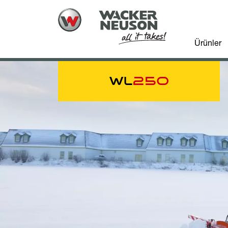
Ürünler
WL
250