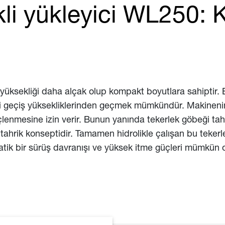
ekli yükleyici WL250:
ı yüksekliği daha alçak olup kompakt boyutlara sahiptir
 geçiş yüksekliklerinden geçmek mümkündür. Makinenin a
eçlenmesine izin verir. Bunun yanında tekerlek göbeği tah
ahrik konseptidir. Tamamen hidrolikle çalışan bu tekerlek 
ik bir sürüş davranışı ve yüksek itme güçleri mümkün o