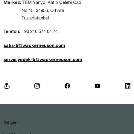
TEM Yanyol Katip Çelebi Cad.
Merkez:
No:15, 34956, Orhanlı
Tuzla/İstanbul
+90 216 574 04 74
Telefon:
satis-tr@wackerneuson.com
servis.yedek-tr@wackerneuson.com
İletişim