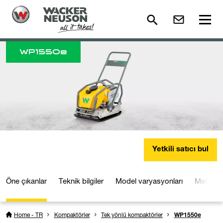
WP
1550e
Yetkili satıcı bul
Öne çıkanlar
Teknik bilgiler
Model varyasyonları
Medya ve
Home - TR
Kompaktörler
Tek yönlü kompaktörler
WP1550e