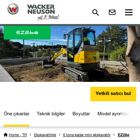
EZ
26e
Yetkili satıcı bul
Öne çıkanlar
Teknik bilgiler
Boyutlar
Model ayrıntıları
Home - TR
Ekskavatörler
6 tona kadar mini ekskavatör
EZ26e