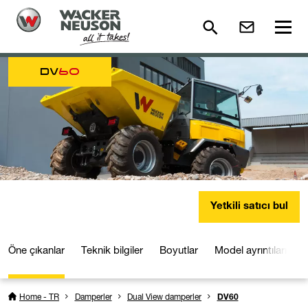
DV
60
Yetkili satıcı bul
Öne çıkanlar
Teknik bilgiler
Boyutlar
Model ayrıntıları
Home - TR
Damperler
Dual View damperler
DV60