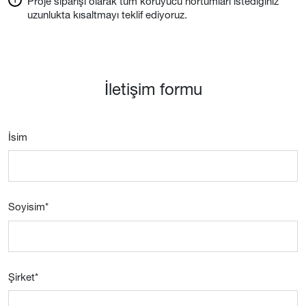
Proje siparişi olarak tüm koruyucu hortumları istediğiniz
uzunlukta kısaltmayı teklif ediyoruz.
İletişim formu
İsim
Soyisim
*
Şirket
*