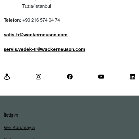
Tuzla/İstanbul
+90 216 574 04 74
Telefon:
satis-tr@wackerneuson.com
servis.yedek-tr@wackerneuson.com
İletişim
Veri Korumayla