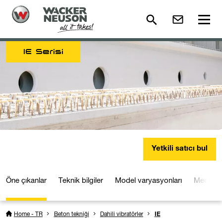
IE Serisi
Yetkili satıcı bul
Öne çıkanlar
Teknik bilgiler
Model varyasyonları
Medya ve
Home - TR
Beton tekniği
Dahili vibratörler
IE