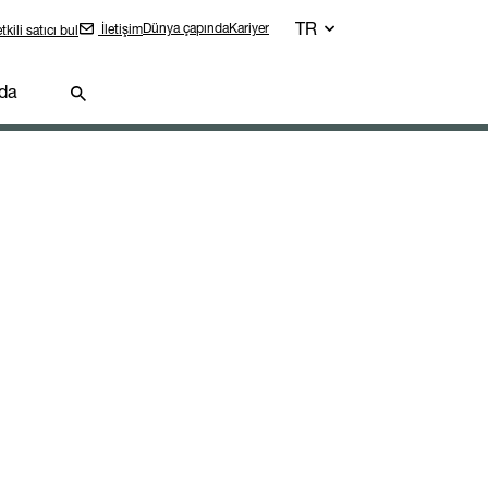
TR
Dünya çapında
Kariyer
İletişim
tkili satıcı bul
da