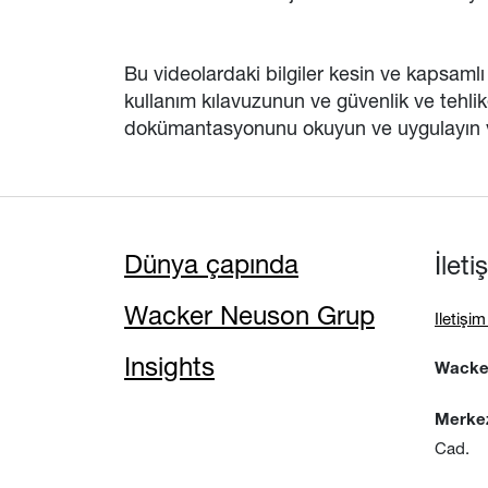
Bu videolardaki bilgiler kesin ve kapsamlı 
kullanım kılavuzunun ve güvenlik ve tehli
dokümantasyonunu okuyun ve uygulayın ve 
Dünya çapında
İlet
Wacker Neuson Grup
Iletişi
Insights
Wacker
Merke
Cad.
No:15