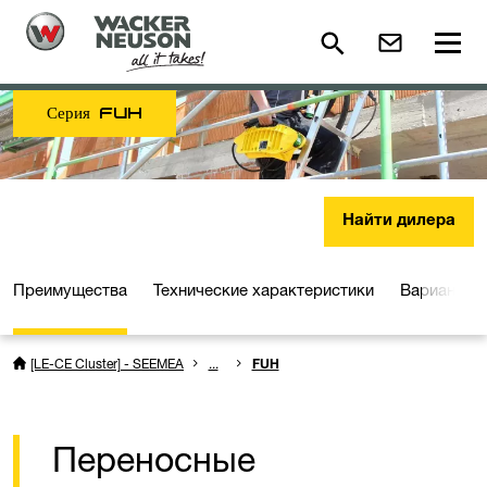
Серия FUH
Найти дилера
Преимущества
Технические характеристики
Варианты 
[LE-CE Cluster] - SEEMEA
...
FUH
Переносные