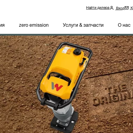
Найти дилера
К
Вход
ия
zero emission
Услуги & запчасти
О нас