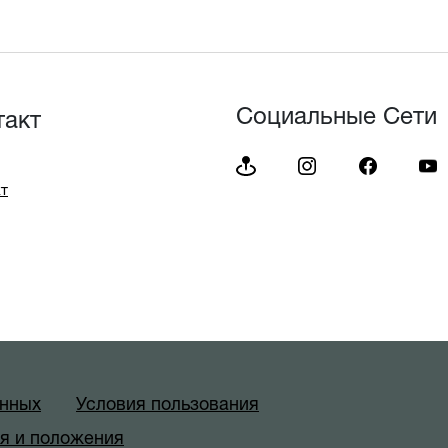
Социальные Сети
такт
т
анных
Условия пользования
я и положения