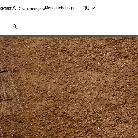
RU
Мировые
Карьера
онтакт
Стать дилером