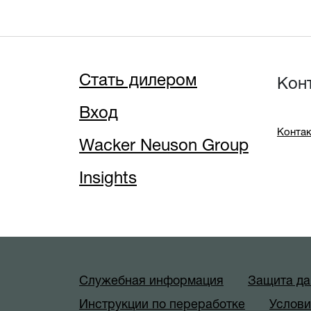
Стать дилером
Кон
Вход
Контак
Wacker Neuson Group
Insights
Служебная информация
Защита д
Инструкции по переработке
Услови