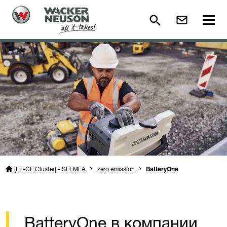
[LE-CE Cluster] - SEEMEA
zero emission
BatteryOne
BatteryOne в компании