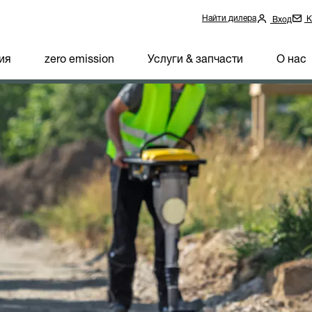
Найти дилера
К
Вход
ия
zero emission
Услуги & запчасти
О нас