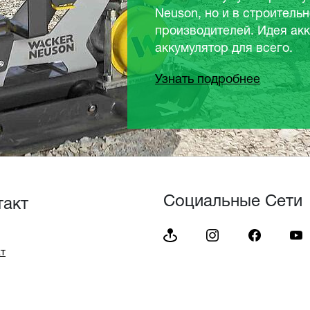
льной технике других
аккумуляторной системы: один
.
Социальные Сети
такт
т