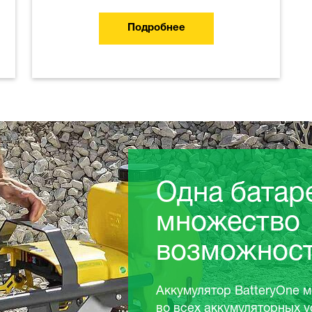
Подробнее
рея —
о
тей.
e можно использовать не только
х устройствах компании Wacker