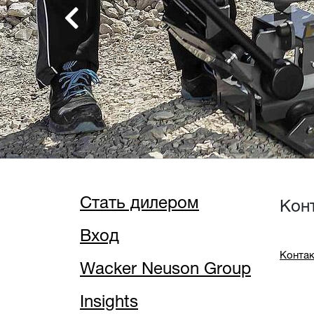
Neuson, но и в строите
Previous
производителей. Идея 
аккумулятор для всего
Узнать подробнее
Стать дилером
Кон
Вход
Контак
Wacker Neuson Group
Insights