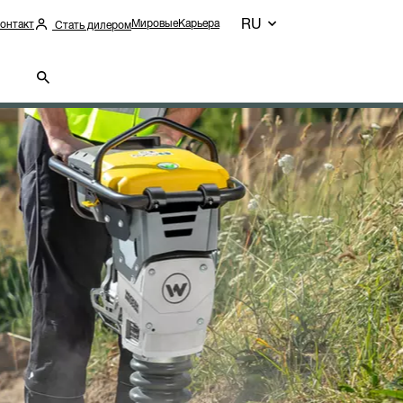
RU
Мировые
Карьера
онтакт
Стать дилером