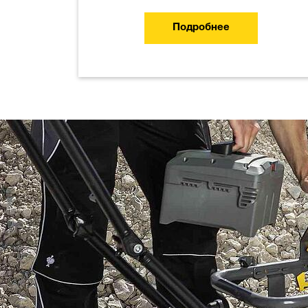
Подробнее
Одна бата
множеств
возможнос
Аккумулятор BatteryOn
во всех аккумуляторны