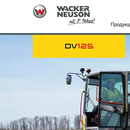
Продукц
DV
125