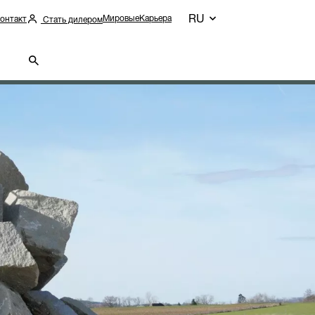
RU
Мировые
Карьера
онтакт
Стать дилером