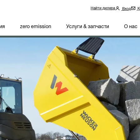
Найти дилера
К
Вход
ия
zero emission
Услуги & запчасти
О нас