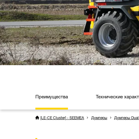
Преимущества
Технические харак
[LE-CE Cluster] - SEEMEA
Думперы
Думперы Dual