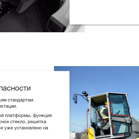
пасности
ким стандартам
ектации.
ой платформы, функция
асное стекло, решетка
е уже установлено на