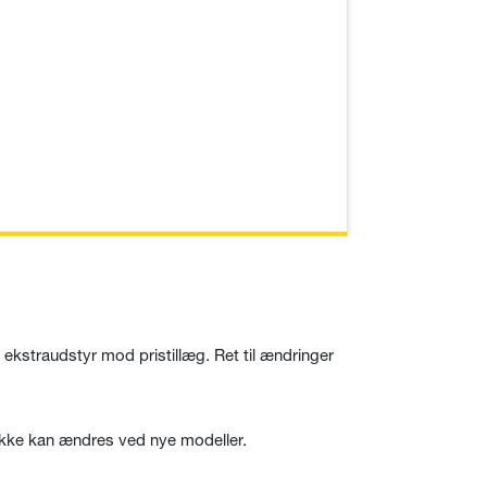
kan 
lt ekstraudstyr mod pristillæg. Ret til ændringer
 ikke kan ændres ved nye modeller.