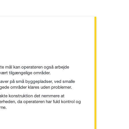
e mål kan operatøren også arbejde
 svært tilgængelige områder.
aver på små byggepladser, ved smalle
yggede områder klares uden problemer.
kte konstruktion det nemmere at
rheden, da operatøren har fuld kontrol og
rne.