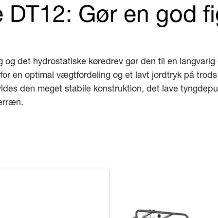
DT12: Gør en god fig
g og det hydrostatiske køredrev gør den til en langvarig
en optimal vægtfordeling og et lavt jordtryk på trods a
yldes den meget stabile konstruktion, det lave tyngdep
terræn.