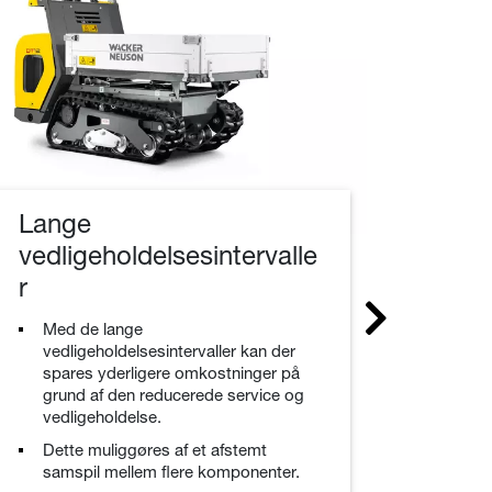
Enke
Lange
og v
vedligeholdelsesintervalle
Serv
r
ved
dagl
Med de lange
reg
vedligeholdelsesintervaller kan der
vedl
spares yderligere omkostninger på
tid
grund af den reducerede service og
De e
vedligeholdelse.
man 
Dette muliggøres af et afstemt
serv
samspil mellem flere komponenter.
så d