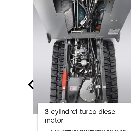
ice
ør de
3-cylindret turbo diesel
de, så
 alle
motor
nkter,
rtigt