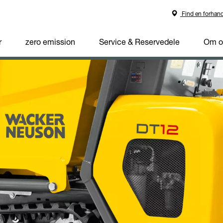
Find en forhand
r
zero emission
Service & Reservedele
Om o