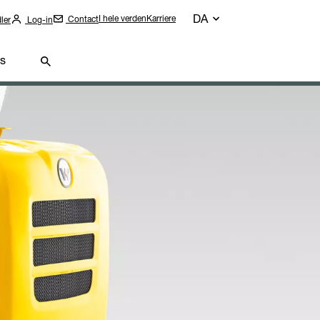
DA
I hele verden
Karriere
Contact
ler
Log-in
s