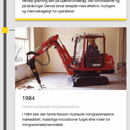
vertikal gravning selv på ujævne underlag, ved fortovskanter og
på skråninger. Derved bliver arbejdet mere effektivt, hurtigere
og mere behageligt for operatøren
1984
Første hydrauliske minigravemaskine
I 1984 blev den første Neuson Hydraulik-minigravemaskine
markedsført. Adskillige innovationer fulgte efter inden for
minigravemaskineområdet.