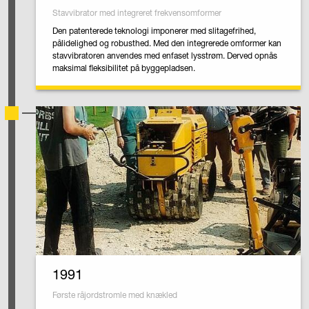
Stavvibrator med integreret frekvensomformer
Den patenterede teknologi imponerer med slitagefrihed,
pålidelighed og robusthed. Med den integrerede omformer kan
stavvibratoren anvendes med enfaset lysstrøm. Derved opnås
maksimal fleksibilitet på byggepladsen.
1991
Første råjordstromle med knækled