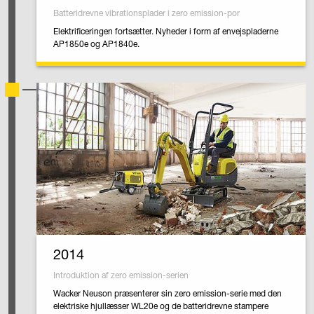
Batteridrevne vibrationsplader i zero emission-por
Elektrificeringen fortsætter. Nyheder i form af envejspladerne
AP1850e og AP1840e.
2014
Introduktion af zero emission-serien
Wacker Neuson præsenterer sin zero emission-serie med den
elektriske hjullæsser WL20e og de batteridrevne stampere