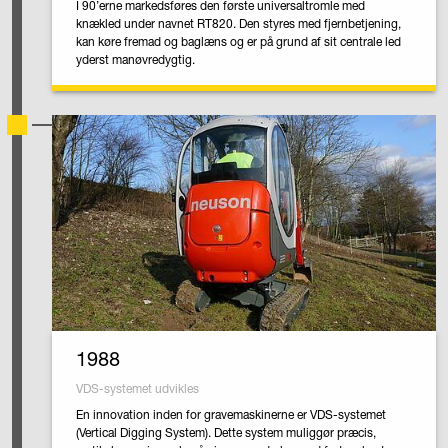
I 90’erne markedsføres den første universaltromle med
knækled under navnet RT820. Den styres med fjernbetjening,
kan køre fremad og baglæns og er på grund af sit centrale led
yderst manøvredygtig.
1988
VDS-systemet udvikles
En innovation inden for gravemaskinerne er VDS-systemet
(Vertical Digging System). Dette system muliggør præcis,