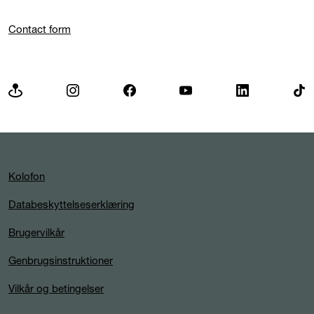
Contact form
Kolofon
Databeskyttelseserklæring
Brugervilkår
Genbrugsinstruktioner
Vilkår og betingelser