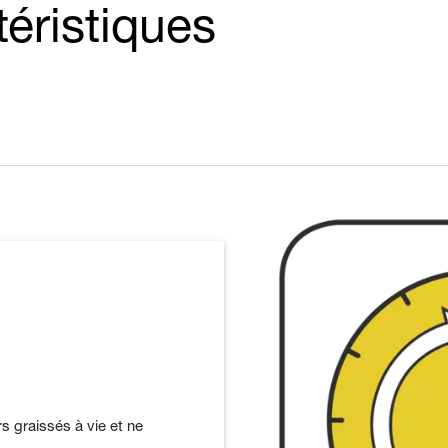
téristiques
rs graissés à vie et ne