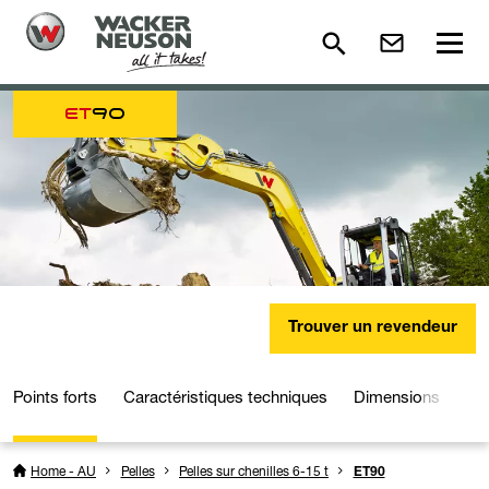
ET
90
Trouver un revendeur
Points forts
Caractéristiques techniques
Dimensions
Mé
Home - AU
Pelles
Pelles sur chenilles 6-15 t
ET90