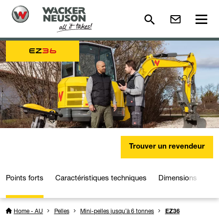
EZ
36
Trouver un revendeur
Points forts
Caractéristiques techniques
Dimensions
Mé
Home - AU
Pelles
Mini-pelles jusqu’à 6 tonnes
EZ36