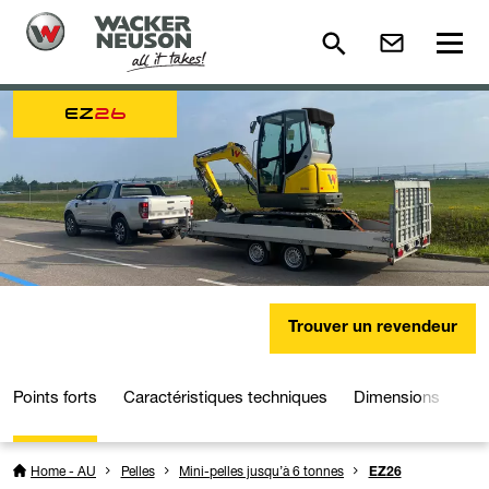
EZ
26
Trouver un revendeur
Points forts
Caractéristiques techniques
Dimensions
Mé
Home - AU
Pelles
Mini-pelles jusqu’à 6 tonnes
EZ26