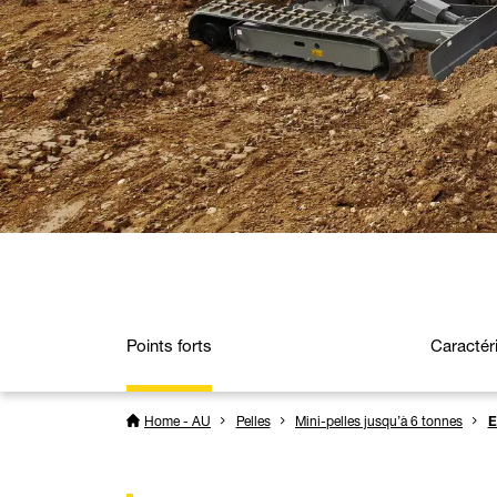
Points forts
Caractér
Home - AU
Pelles
Mini-pelles jusqu’à 6 tonnes
E