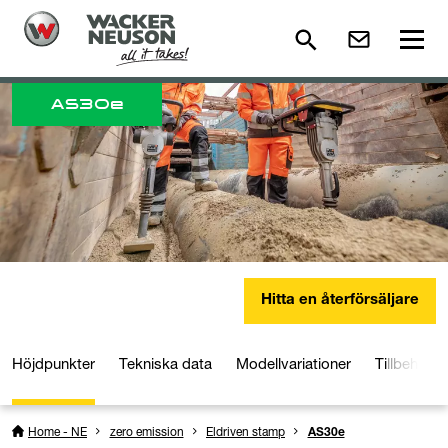
AS30e
Hitta en återförsäljare
Höjdpunkter
Tekniska data
Modellvariationer
Tillbehör
Home - NE
zero emission
Eldriven stamp
AS30e