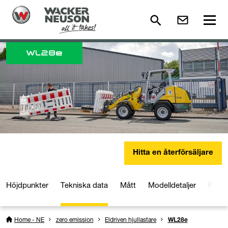
WL
28e
Hitta en återförsäljare
Höjdpunkter
Tekniska data
Mått
Modelldetaljer
Reds
Home - NE
zero emission
Eldriven hjullastare
WL28e