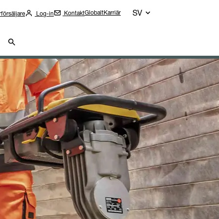
SV
Globalt
Karriär
Kontakt
rförsäljare
Log-in