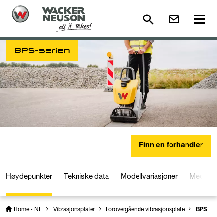
BPS-serien
Finn en forhandler
Høydepunkter
Tekniske data
Modellvariasjoner
Media o
Home - NE
Vibrasjonsplater
Forovergående vibrasjonsplate
BPS