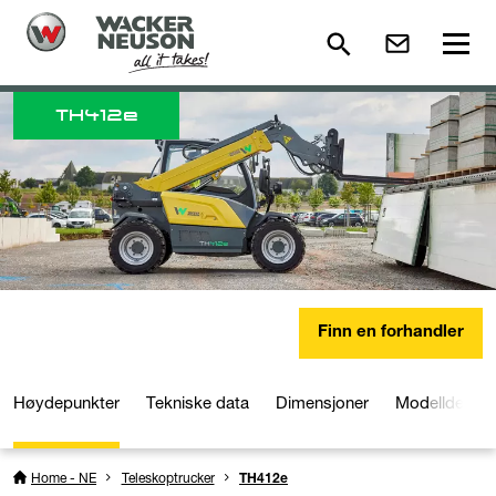
TH
412e
Finn en forhandler
Høydepunkter
Tekniske data
Dimensjoner
Modelldetalje
Home - NE
Teleskoptrucker
TH412e