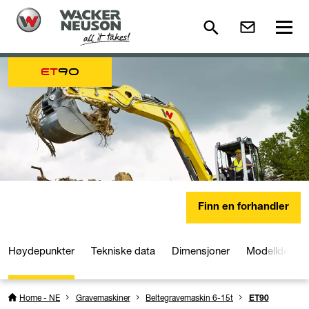
ET
90
Finn en forhandler
Høydepunkter
Tekniske data
Dimensjoner
Modelldetalje
Home - NE
Gravemaskiner
Beltegravemaskin 6-15t
ET90