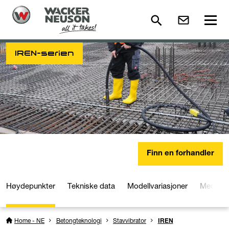
IREN-serien
Finn en forhandler
Høydepunkter
Tekniske data
Modellvariasjoner
Media o
Home - NE
Betongteknologi
Stavvibrator
IREN