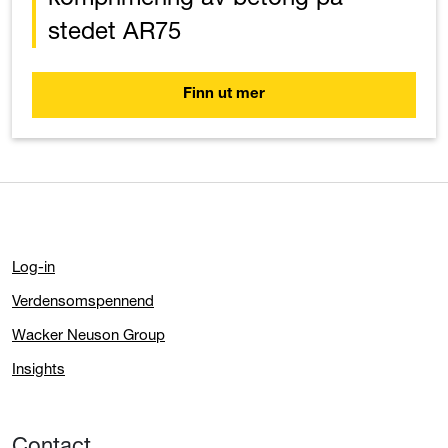
stedet AR75
Finn ut mer
Log-in
Verdensomspennend
Wacker Neuson Group
Insights
Contact